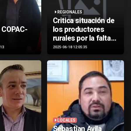
REGIONALES
Critica situación de
o COPAC-
los productores
rurales por la falta
de comida y sequía
:13
2025-06-18 12:05:35
en Portezuelo
LOCALES
Sebastian Avila