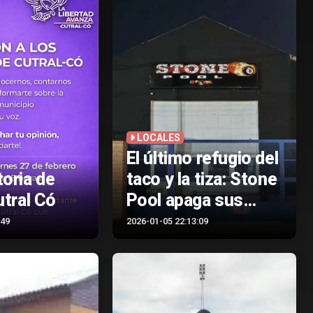
ensordecedor de
los municipios
LOCALES
El último refugio del
oria de
taco y la tiza: Stone
utral Có
Pool apaga sus
luces en Plaza
:49
2026-01-05 22:13:09
Huincul