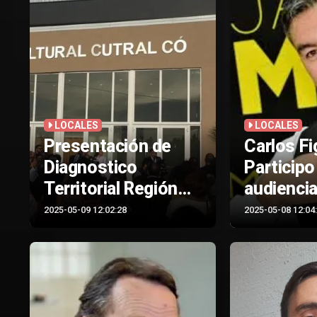
LOCALES
LOCALES
Presentación de
Carlos Fi
Diagnostico
Participo
Territorial Región
audiencia
Comarca Petrolera
el consej
2025-05-09 12:02:28
2025-05-08 12:04
Liberante
Cò