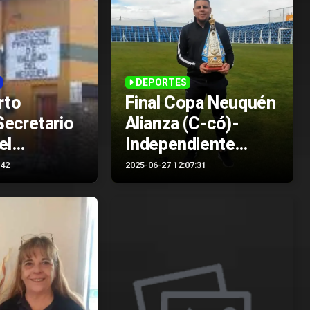
DEPORTES
rto
Final Copa Neuquén
Secretario
Alianza (C-có)-
el
Independiente
 de
(Nqn)
:42
2025-06-27 12:07:31
res Viales