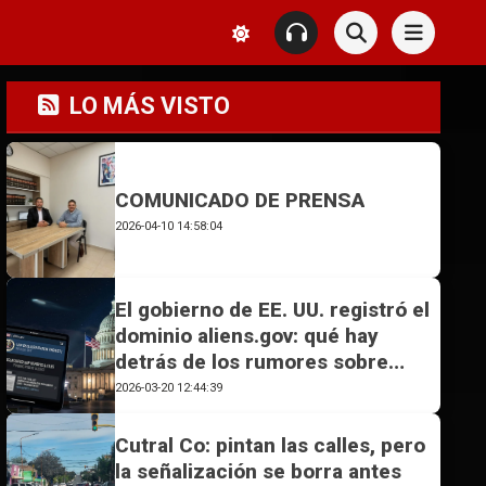
LO MÁS VISTO
COMUNICADO DE PRENSA
2026-04-10 14:58:04
El gobierno de EE. UU. registró el
dominio aliens.gov: qué hay
detrás de los rumores sobre
OVNIs
2026-03-20 12:44:39
Cutral Co: pintan las calles, pero
la señalización se borra antes