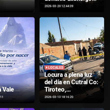
qué hay detrás de
2026-03-20 12:44:39
los rumores sobre
OVNIs
LOCALES
Locura a plena luz
del día en Cutral Co:
 Vale
Tiroteo,
persecución y el
:11
2026-03-13 18:16:20
silencio