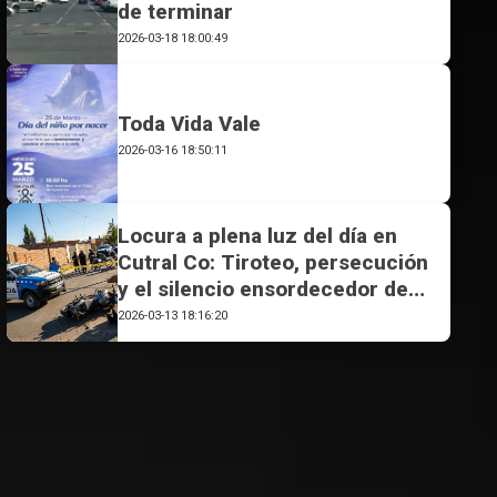
de terminar
2026-03-18 18:00:49
Toda Vida Vale
2026-03-16 18:50:11
Locura a plena luz del día en
Cutral Co: Tiroteo, persecución
y el silencio ensordecedor de
los municipios
2026-03-13 18:16:20