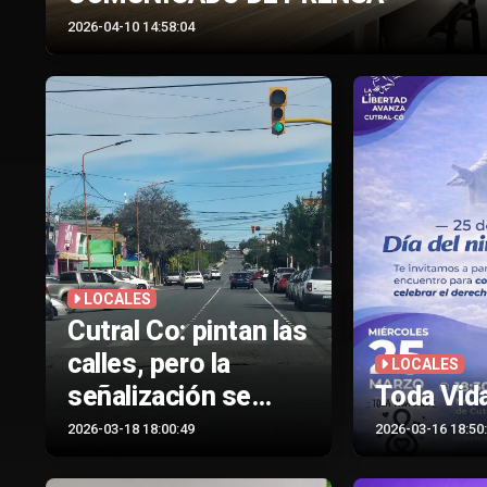
2026-04-10 14:58:04
LOCALES
Cutral Co: pintan las
calles, pero la
LOCALES
señalización se
Toda Vida
borra antes de
2026-03-18 18:00:49
2026-03-16 18:50
terminar