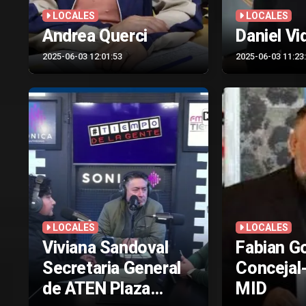
LOCALES
LOCALES
Andrea Querci
Daniel V
2025-06-03 12:01:53
2025-06-03 11:23
LOCALES
LOCALES
Viviana Sandoval
Fabian G
Secretaria General
Concejal
de ATEN Plaza
MID