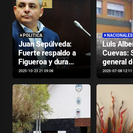
POLITICA
NACIONALES
Juan Sepúlveda:
Luis Albe
Fuerte respaldo a
Cuevas: 
Figueroa y dura
general d
crítica al municipio
Sindicato
2025-10-23 21:09:08
2025-07-08 12:11
por no invitarlo al
trabajado
aniversario de
Cutral Co