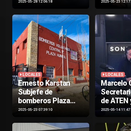
Huincul
2025-05-28 12:06:18
2025-05-23 12:17
LOCALES
LOCALES
Ernesto Karstan
Marcelo 
Subjefe de
Secretari
bomberos Plaza
de ATEN y
Huincul
Gutierrez
2025-05-23 07:39:10
2025-05-14 11:47
Candidat
secretari