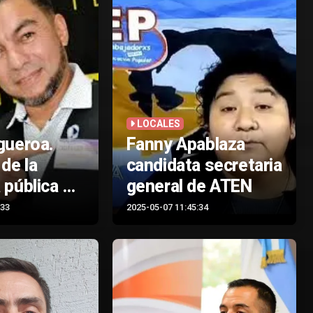
LOCALES
gueroa.
Fanny Apablaza
 de la
candidata secretaria
 pública en
general de ATEN
o de
:33
2025-05-07 11:45:34
 de Cutral-