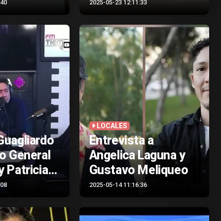
:40
2025-05-23 12:11:33
LOCALES
Guagliardo
Entrevista a
o General
Angelica Laguna y
 Patricia
Gustavo Meliqueo
 Kloos
:08
2025-05-14 11:16:36
a a
a gremial